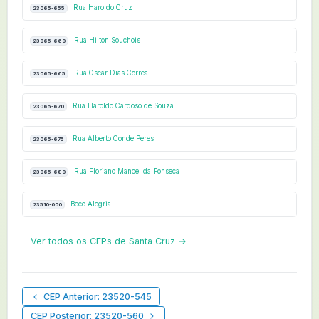
Rua Haroldo Cruz
23065-655
Rua Hilton Souchois
23065-660
Rua Oscar Dias Correa
23065-665
Rua Haroldo Cardoso de Souza
23065-670
Rua Alberto Conde Peres
23065-675
Rua Floriano Manoel da Fonseca
23065-680
Beco Alegria
23510-000
Ver todos os CEPs de Santa Cruz →
CEP Anterior: 23520-545
CEP Posterior: 23520-560