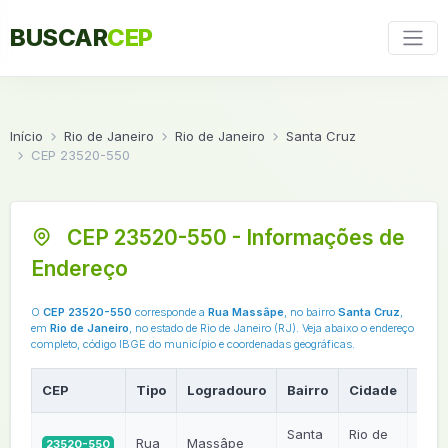
BUSCAR
CEP
Início
Rio de Janeiro
Rio de Janeiro
Santa Cruz
CEP 23520-550
CEP 23520-550 - Informações de
Endereço
O
CEP 23520-550
corresponde a
Rua Massâpe
, no bairro
Santa Cruz
,
em
Rio de Janeiro
, no estado de Rio de Janeiro (RJ). Veja abaixo o endereço
completo, código IBGE do município e coordenadas geográficas.
CEP
Tipo
Logradouro
Bairro
Cidade
UF
Santa
Rio de
Rua
Massâpe
23520-550
RJ