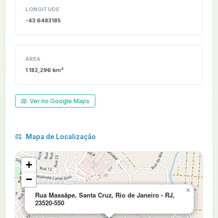
LONGITUDE
-43.6483185
ÁREA
1.182,296 km²
Ver no Google Maps
Mapa de Localização
+
−
×
Rua Massâpe, Santa Cruz, Rio de Janeiro - RJ,
23520-550