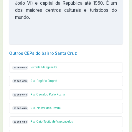
João VI) e capital da República até 1960. É um
dos maiores centros culturais e turísticos do
mundo.
Outros CEPs do bairro Santa Cruz
Estrada Manguariba
23065-630
Rua Rogério Duprat
23065-635
Rua Oswaldo Porto Rocha
23065-640
Rua Nestor de Oliveira
23065-645
Rua Caio Tácito de Vasconcelos
23065-650