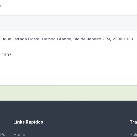
0
uque Estrada Costa, Campo Grande, Rio de Janeiro - RJ, 23088-130.
8-130?
Links Rápidos
Tra
EPs
Home
Pol