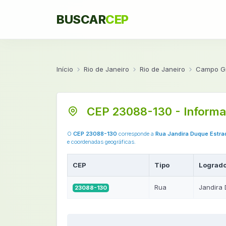
BUSCAR
CEP
Início
Rio de Janeiro
Rio de Janeiro
Campo G
CEP 23088-130 - Informa
O
CEP 23088-130
corresponde a
Rua Jandira Duque Estra
e coordenadas geográficas.
CEP
Tipo
Lograd
Rua
Jandira
23088-130