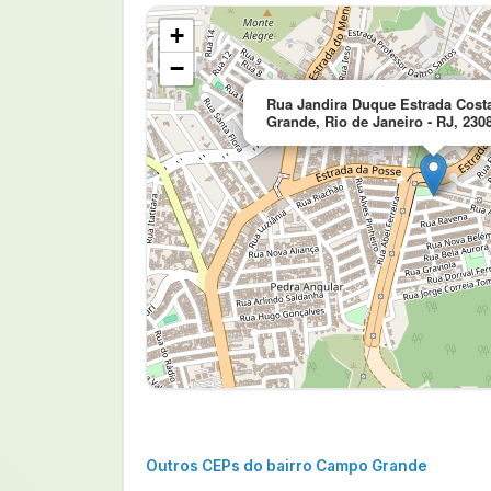
+
−
Rua Jandira Duque Estrada Cos
Grande, Rio de Janeiro - RJ, 230
Outros CEPs do bairro Campo Grande