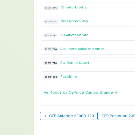
Caminho do Veloso
23013-090
Rua Francisco Mota
23013-630
Rua Alfredo Mariano
23013-710
Rua Coronel Aníbal de Andrade
23013-720
Rua Eduardo Studart
23013-740
Rua Altinho
23015-000
Ver todos os CEPs de Campo Grande →
CEP Anterior: 23088-120
CEP Posterior: 23