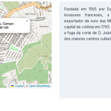
Fundada em 1565 por Est
invasores franceses, 
exportador de ouro das Mi
×
ta, Campo
capital da colônia em 176
88-130
a fuga da corte de D. João
dos maiores centros cultura
Leaflet
|
©
OpenStreetMap