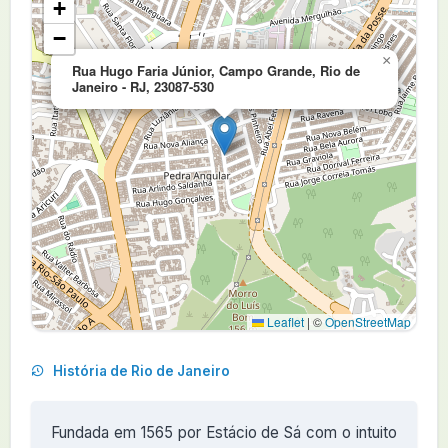
+
−
×
Rua Hugo Faria Júnior, Campo Grande, Rio de
Janeiro - RJ, 23087-530
Leaflet
|
©
OpenStreetMap
História de Rio de Janeiro
Fundada em 1565 por Estácio de Sá com o intuito