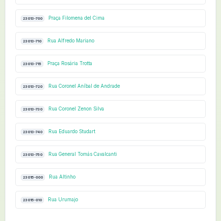
Praça Filomena del Cima
23013-700
Rua Alfredo Mariano
23013-710
Praça Rosária Trotta
23013-715
Rua Coronel Aníbal de Andrade
23013-720
Rua Coronel Zenon Silva
23013-730
Rua Eduardo Studart
23013-740
Rua General Tomás Cavalcanti
23013-750
Rua Altinho
23015-000
Rua Urumajo
23015-010