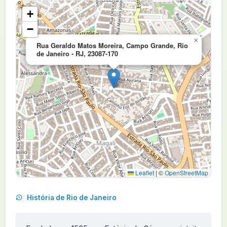
+
−
×
Rua Geraldo Matos Moreira, Campo Grande, Rio
de Janeiro - RJ, 23087-170
Leaflet
|
©
OpenStreetMap
História de Rio de Janeiro