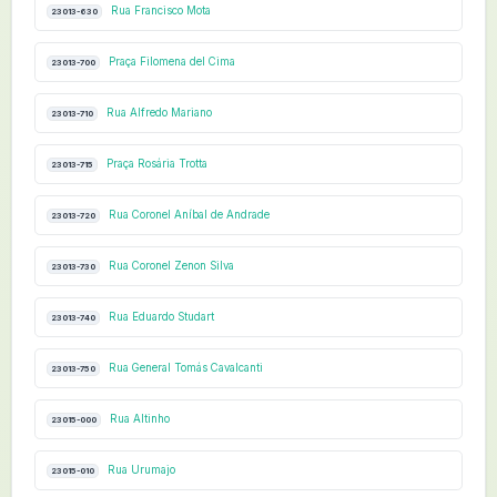
Rua Francisco Mota
23013-630
Praça Filomena del Cima
23013-700
Rua Alfredo Mariano
23013-710
Praça Rosária Trotta
23013-715
Rua Coronel Aníbal de Andrade
23013-720
Rua Coronel Zenon Silva
23013-730
Rua Eduardo Studart
23013-740
Rua General Tomás Cavalcanti
23013-750
Rua Altinho
23015-000
Rua Urumajo
23015-010