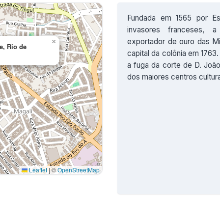
Fundada em 1565 por Est
invasores franceses, 
exportador de ouro das Mi
×
e, Rio de
capital da colônia em 176
a fuga da corte de D. João
dos maiores centros cultura
Leaflet
|
©
OpenStreetMap