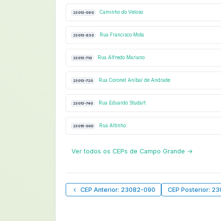
Caminho do Veloso
23013-090
Rua Francisco Mota
23013-630
Rua Alfredo Mariano
23013-710
Rua Coronel Aníbal de Andrade
23013-720
Rua Eduardo Studart
23013-740
Rua Altinho
23015-000
Ver todos os CEPs de Campo Grande →
CEP Anterior: 23082-090
CEP Posterior: 23