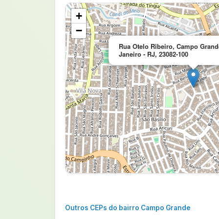
+
−
Rua Otelo Ribeiro, Campo Grand
Janeiro - RJ, 23082-100
Outros CEPs do bairro Campo Grande