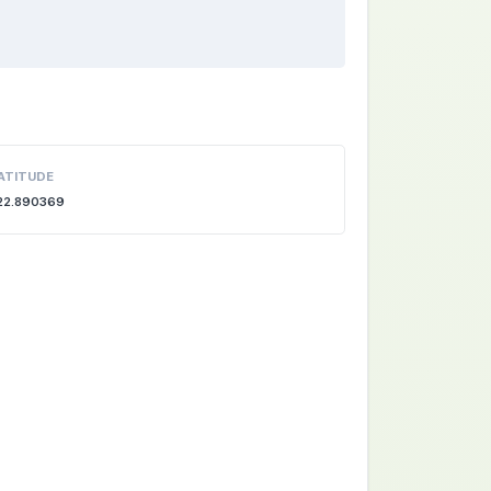
ATITUDE
22.890369