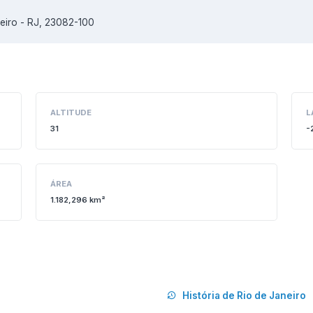
eiro - RJ, 23082-100
ALTITUDE
L
31
-
ÁREA
1.182,296 km²
História de Rio de Janeiro