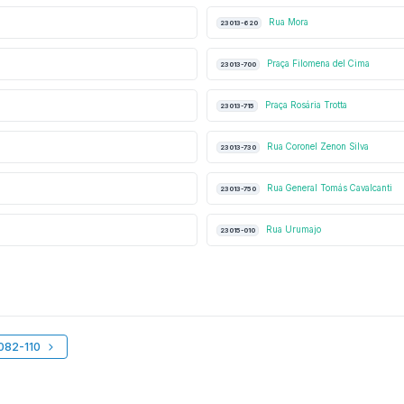
Rua Mora
23013-620
Praça Filomena del Cima
23013-700
Praça Rosária Trotta
23013-715
Rua Coronel Zenon Silva
23013-730
Rua General Tomás Cavalcanti
23013-750
Rua Urumajo
23015-010
082-110