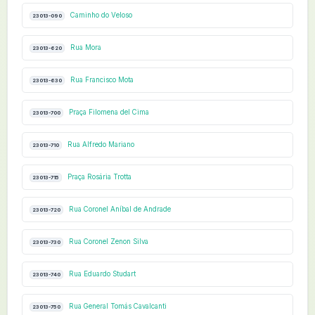
Caminho do Veloso
23013-090
Rua Mora
23013-620
Rua Francisco Mota
23013-630
Praça Filomena del Cima
23013-700
Rua Alfredo Mariano
23013-710
Praça Rosária Trotta
23013-715
Rua Coronel Aníbal de Andrade
23013-720
Rua Coronel Zenon Silva
23013-730
Rua Eduardo Studart
23013-740
Rua General Tomás Cavalcanti
23013-750