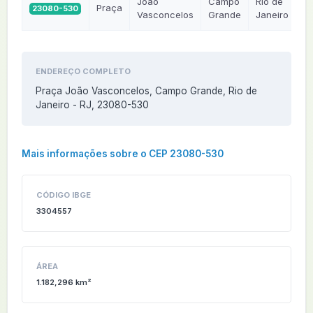
João
Campo
Rio de
Praça
23080-530
R
Vasconcelos
Grande
Janeiro
ENDEREÇO COMPLETO
Praça João Vasconcelos, Campo Grande, Rio de
Janeiro - RJ, 23080-530
Mais informações sobre o CEP 23080-530
CÓDIGO IBGE
3304557
ÁREA
1.182,296 km²