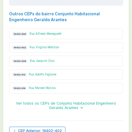
Outros CEPs do bairro Conjunto Habitacional
Engenheiro Geraldo Arantes
Rua Alfredo Meneguetti
19402-400
Rua Virginio Melchior
19402-402
Rua Joaquim Dias
19402-408
Rua Adolfo Fagnane
19402-412
Rua Manoel Malizia
19402-414
Ver todos os CEPs de Conjunto Habitacional Engenheiro
Geraldo Arantes →
CEP Anterior: 19402-402