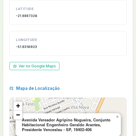
LATITUDE
-21.8887326
LONGITUDE
-51.8316923
Ver no Google Maps
Mapa de Localização
+
−
×
Avenida Vereador Agripino Nogueira, Conjunto
Habitacional Engenheiro Geraldo Arantes,
Presidente Venceslau - SP, 19402-406