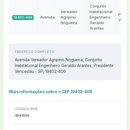
Conjunto
Vereador
Habitacional
Presid
Avenida
Agripino
Engenheiro
19402-406
Vence
Nogueira
Geraldo
Arantes
ENDEREÇO COMPLETO
Avenida Vereador Agripino Nogueira, Conjunto
Habitacional Engenheiro Geraldo Arantes, Presidente
Venceslau - SP, 19402-406
Mais informações sobre o CEP 19402-406
CÓDIGO IBGE
3541505