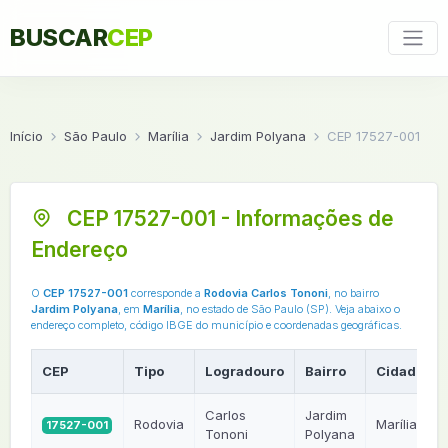
BUSCAR
CEP
Início
São Paulo
Marília
Jardim Polyana
CEP 17527-001
CEP 17527-001 - Informações de
Endereço
O
CEP 17527-001
corresponde a
Rodovia Carlos Tononi
, no bairro
Jardim Polyana
, em
Marília
, no estado de São Paulo (SP). Veja abaixo o
endereço completo, código IBGE do município e coordenadas geográficas.
CEP
Tipo
Logradouro
Bairro
Cidade
Carlos
Jardim
Rodovia
Marília
17527-001
Tononi
Polyana