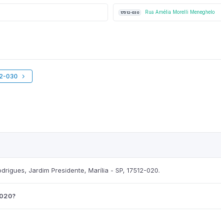
Rua Amélia Morelli Meneghelo
17512-030
12-030
igues, Jardim Presidente, Marília - SP, 17512-020.
-020?