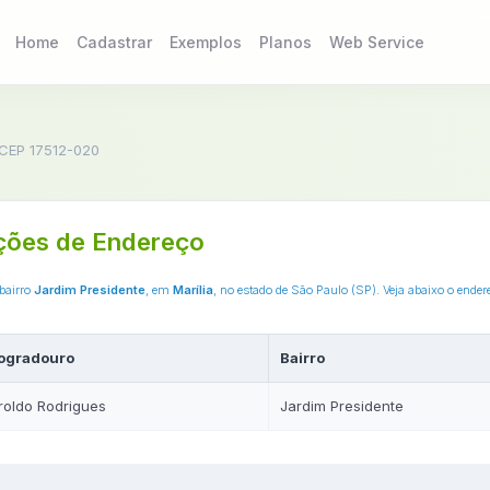
Home
Cadastrar
Exemplos
Planos
Web Service
CEP 17512-020
ções de Endereço
 bairro
Jardim Presidente
, em
Marília
, no estado de São Paulo (SP). Veja abaixo o end
ogradouro
Bairro
roldo Rodrigues
Jardim Presidente