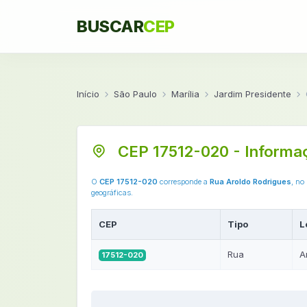
BUSCAR
CEP
Início
São Paulo
Marília
Jardim Presidente
CEP 17512-020 - Informa
O
CEP 17512-020
corresponde a
Rua Aroldo Rodrigues
, no
geográficas.
CEP
Tipo
L
Rua
A
17512-020