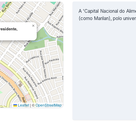
A 'Capital Nacional do Alim
(como Marilan), polo univers
×
esidente,
Leaflet
|
©
OpenStreetMap