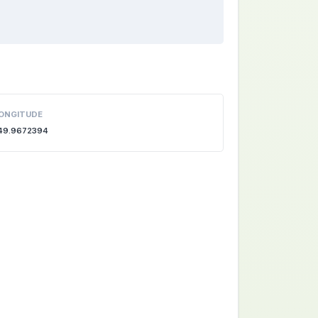
ONGITUDE
49.9672394