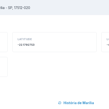
lia - SP, 17512-020
LATITUDE
L
-22.1792753
-
História de Marília