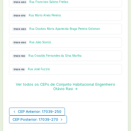
Rua Francisco Sabino Freitas
17039-060
Rua Mário Alves Pereira
17039-070
Rua Doutora Maria Aparecida Braga Pereira Golsman
17039-080
Rua João Scarco
17039-090
Rua Osvaldo Fernandes da Silva Martha
17039-100
Rua José Fazzio
17039-110
Ver todos os CEPs de Conjunto Habitacional Engenheiro
Otávio Rasi →
CEP Anterior: 17039-250
CEP Posterior: 17039-270