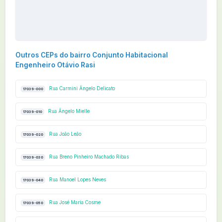
Outros CEPs do bairro Conjunto Habitacional
Engenheiro Otávio Rasi
Rua Carmini Ângelo Delicato
17039-000
Rua Ângelo Mielle
17039-010
Rua João Leão
17039-020
Rua Breno Pinheiro Machado Ribas
17039-030
Rua Manoel Lopes Neves
17039-040
Rua José Maria Cosme
17039-050