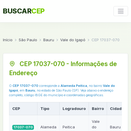
BUSCAR
CEP
Início
São Paulo
Bauru
Vale do Igapó
CEP 17037-070
CEP 17037-070 - Informações de
Endereço
O
CEP 17037-070
corresponde a
Alameda Peitica
, no bairro
Vale do
Igapó
, em
Bauru
, no estado de São Paulo (SP). Veja abaixo o endereço
completo, código IBGE do município e coordenadas geográficas.
CEP
Tipo
Logradouro
Bairro
Cidade
Vale
Alameda
Peitica
do
Bauru
17037-070