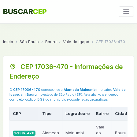
BUSCAR
CEP
Início
São Paulo
Bauru
Vale do Igapó
CEP 17036-470
CEP 17036-470 - Informações de
Endereço
O
CEP 17036-470
corresponde a
Alameda Mainumbi
, no bairro
Vale do
Igapó
, em
Bauru
, no estado de São Paulo (SP). Veja abaixo o endereço
completo, código IBGE do município e coordenadas geográficas.
CEP
Tipo
Logradouro
Bairro
Cidade
Vale
Alameda
Mainumbi
do
Bauru
17036-470