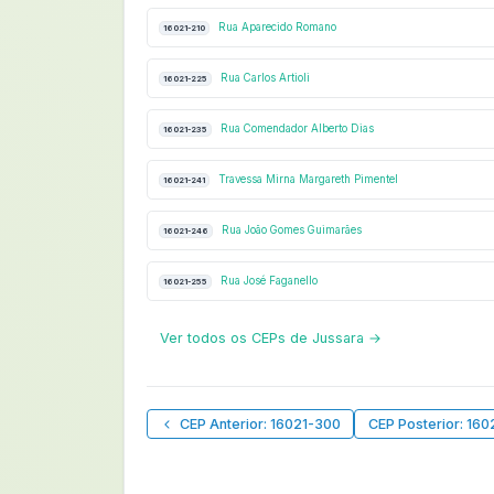
Rua Aparecido Romano
16021-210
Rua Carlos Artioli
16021-225
Rua Comendador Alberto Dias
16021-235
Travessa Mirna Margareth Pimentel
16021-241
Rua João Gomes Guimarães
16021-246
Rua José Faganello
16021-255
Ver todos os CEPs de Jussara →
CEP Anterior: 16021-300
CEP Posterior: 16