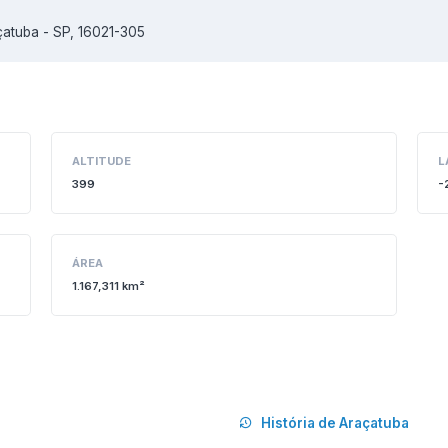
atuba - SP, 16021-305
ALTITUDE
L
399
-
ÁREA
1.167,311 km²
História de Araçatuba