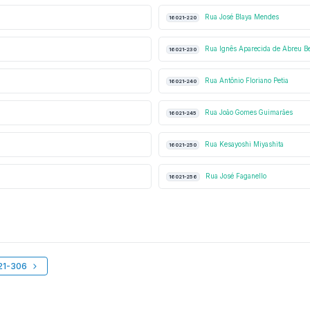
Rua José Blaya Mendes
16021-220
Rua Ignês Aparecida de Abreu Be
16021-230
Rua Antônio Floriano Petia
16021-240
Rua João Gomes Guimarães
16021-245
Rua Kesayoshi Miyashita
16021-250
Rua José Faganello
16021-256
021-306