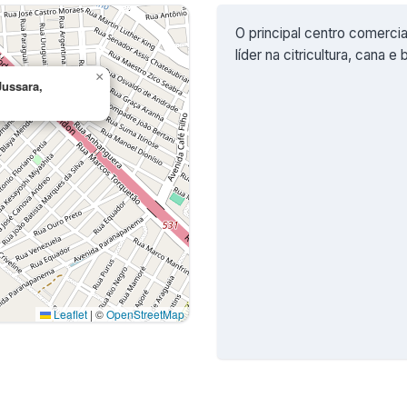
O principal centro comercia
líder na citricultura, cana e 
×
ussara,
Leaflet
|
©
OpenStreetMap