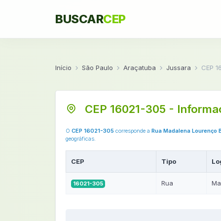
BUSCAR
CEP
Início
São Paulo
Araçatuba
Jussara
CEP 1
CEP 16021-305 - Informa
O
CEP 16021-305
corresponde a
Rua Madalena Lourenço 
geográficas.
CEP
Tipo
Lo
Rua
Ma
16021-305