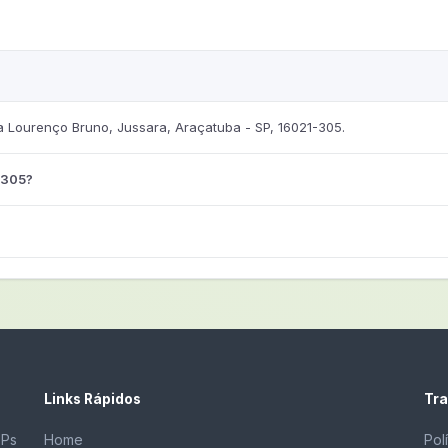
Lourenço Bruno, Jussara, Araçatuba - SP, 16021-305.
-305?
Links Rápidos
Tra
EPs
Home
Pol