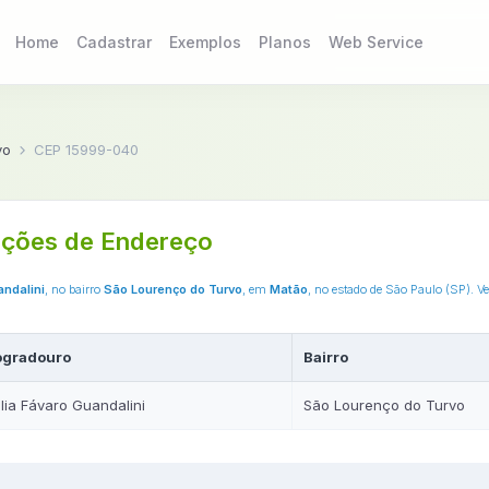
Home
Cadastrar
Exemplos
Planos
Web Service
vo
CEP 15999-040
ções de Endereço
andalini
, no bairro
São Lourenço do Turvo
, em
Matão
, no estado de São Paulo (SP). V
ogradouro
Bairro
lia Fávaro Guandalini
São Lourenço do Turvo