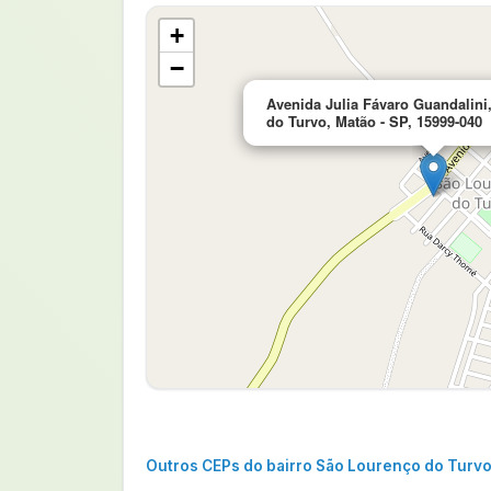
+
−
Avenida Julia Fávaro Guandalini
do Turvo, Matão - SP, 15999-040
Outros CEPs do bairro São Lourenço do Turv