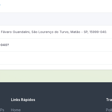
0
 Fávaro Guandalini, São Lourenço do Turvo, Matão - SP, 15999-040.
9-040?
Links Rápidos
Tra
EPs
Home
Pol