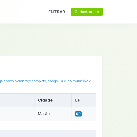
ENTRAR
Cadastrar-se
eja abaixo o endereço completo, código IBGE do município e
Cidade
UF
Matão
SP