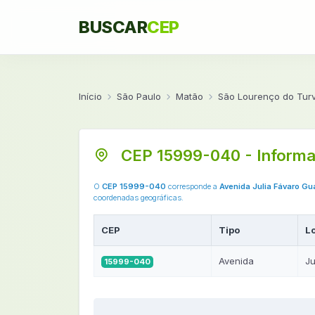
BUSCAR
CEP
Início
São Paulo
Matão
São Lourenço do Tur
CEP 15999-040 - Informa
O
CEP 15999-040
corresponde a
Avenida Julia Fávaro Gu
coordenadas geográficas.
CEP
Tipo
L
Avenida
Ju
15999-040