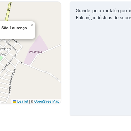
Grande polo metalúrgico i
Baldan), indústrias de sucos
×
, São Lourenço
Leaflet
|
©
OpenStreetMap
o