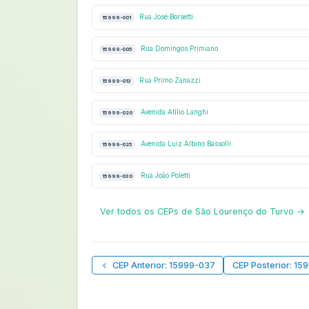
Rua José Borsetti
15999-001
Rua Domingos Primiano
15999-005
Rua Primo Zanazzi
15999-013
Avenida Atílio Langhi
15999-020
Avenida Luiz Albino Bassolli
15999-025
Rua João Poletti
15999-030
Ver todos os CEPs de São Lourenço do Turvo →
CEP Anterior: 15999-037
CEP Posterior: 15