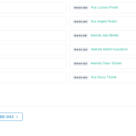
Rua Luciano Pinotti
15999-003
Rua Angelo Pastori
15999-007
Avenida João Beretta
15999-015
Avenida Adolfo Guandalini
15999-023
Avenida César Sichieri
15999-027
Rua Darcy Thomé
15999-033
999-043