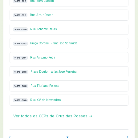
Rua Silva Jardim
14179-076
Rua Artur Oscar
14179-078
Rua Tenente Isaias
14179-080
Praça Coronel Francisco Schmidt
14179-082
Rua Antonio Petri
14179-084
Praça Doutor Isaías José Ferreira
14179-086
Rua Floriano Peixoto
14179-088
Rua XV de Novembro
14179-090
Ver todos os CEPs de Cruz das Posses →