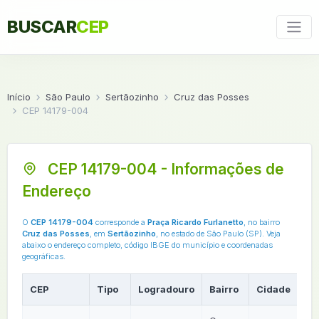
BUSCAR
CEP
Início
São Paulo
Sertãozinho
Cruz das Posses
CEP 14179-004
CEP 14179-004 - Informações de
Endereço
O
CEP 14179-004
corresponde a
Praça Ricardo Furlanetto
, no bairro
Cruz das Posses
, em
Sertãozinho
, no estado de São Paulo (SP). Veja
abaixo o endereço completo, código IBGE do município e coordenadas
geográficas.
CEP
Tipo
Logradouro
Bairro
Cidade