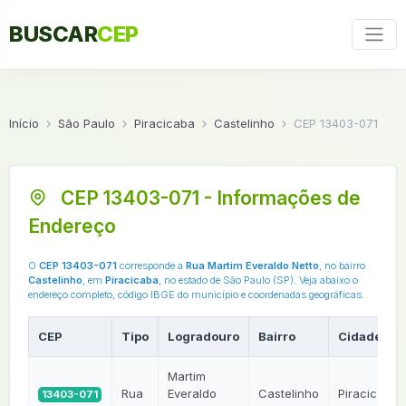
BUSCAR
CEP
Início
São Paulo
Piracicaba
Castelinho
CEP 13403-071
CEP 13403-071 - Informações de
Endereço
O
CEP 13403-071
corresponde a
Rua Martim Everaldo Netto
, no bairro
Castelinho
, em
Piracicaba
, no estado de São Paulo (SP). Veja abaixo o
endereço completo, código IBGE do município e coordenadas geográficas.
CEP
Tipo
Logradouro
Bairro
Cidade
Martim
Rua
Everaldo
Castelinho
Piracicaba
13403-071