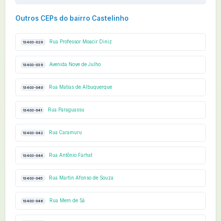
Outros CEPs do bairro Castelinho
Rua Professor Moacir Diniz
13403-029
Avenida Nove de Julho
13403-039
Rua Matias de Albuquerque
13403-040
Rua Paraguassu
13403-041
Rua Caramuru
13403-042
Rua Antônio Farhat
13403-044
Rua Martin Afonso de Souza
13403-045
Rua Mem de Sá
13403-046