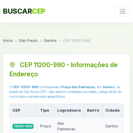
BUSCAR
CEP
Início
São Paulo
Santos
CEP 11200-990
CEP 11200-990 - Informações de
Endereço
O
CEP 11200-990
corresponde a
Praça das Palmeiras
, em
Santos
, no
estado de São Paulo (SP). Veja abaixo o endereço completo, código IBGE do
município e coordenadas geográficas.
CEP
Tipo
Logradouro
Bairro
Cidade
UF
das
Praça
Santos
11200-990
SP
Palmeiras