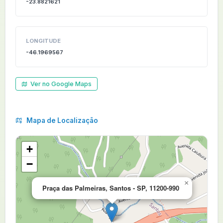
-23.8821621
LONGITUDE
-46.1969567
Ver no Google Maps
Mapa de Localização
+
−
×
Praça das Palmeiras, Santos - SP, 11200-990