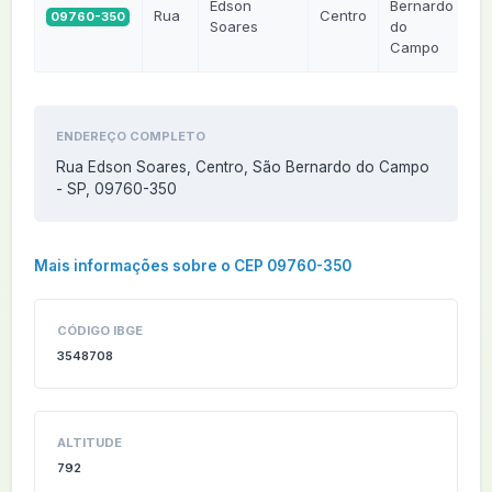
Edson
Bernardo
Rua
Centro
09760-350
S
Soares
do
Campo
ENDEREÇO COMPLETO
Rua Edson Soares, Centro, São Bernardo do Campo
- SP, 09760-350
Mais informações sobre o CEP 09760-350
CÓDIGO IBGE
3548708
ALTITUDE
792