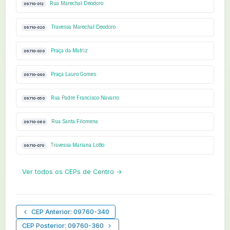
Rua Marechal Deodoro
09710-012
Travessa Marechal Deodoro
09710-020
Praça da Matriz
09710-030
Praça Lauro Gomes
09710-040
Rua Padre Francisco Navarro
09710-050
Rua Santa Filomena
09710-060
Travessa Mariana Lotto
09710-070
Ver todos os CEPs de Centro →
CEP Anterior: 09760-340
CEP Posterior: 09760-360