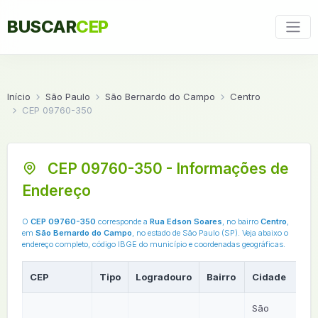
BUSCAR
CEP
Início
São Paulo
São Bernardo do Campo
Centro
CEP 09760-350
CEP 09760-350 - Informações de
Endereço
O
CEP 09760-350
corresponde a
Rua Edson Soares
, no bairro
Centro
,
em
São Bernardo do Campo
, no estado de São Paulo (SP). Veja abaixo o
endereço completo, código IBGE do município e coordenadas geográficas.
CEP
Tipo
Logradouro
Bairro
Cidade
U
São