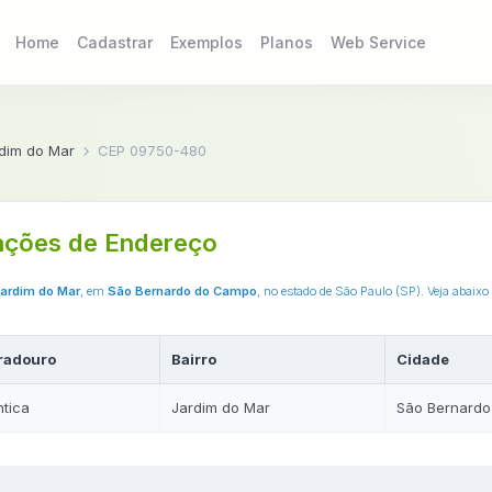
Home
Cadastrar
Exemplos
Planos
Web Service
dim do Mar
CEP 09750-480
ações de Endereço
ardim do Mar
, em
São Bernardo do Campo
, no estado de São Paulo (SP). Veja abaix
radouro
Bairro
Cidade
ntica
Jardim do Mar
São Bernard