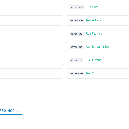
Rua Coral
09725-650
Rua Adriático
09725-670
Rua Pacífico
09726-130
Avenida Antártico
09726-150
Rua Tirreno
09726-170
Rua Sulu
09726-190
9750-490