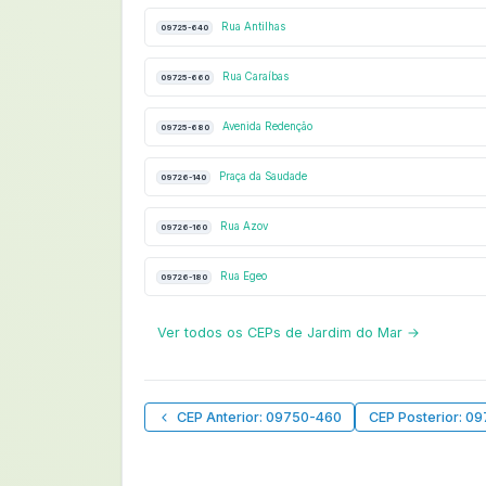
Rua Antilhas
09725-640
Rua Caraíbas
09725-660
Avenida Redenção
09725-680
Praça da Saudade
09726-140
Rua Azov
09726-160
Rua Egeo
09726-180
Ver todos os CEPs de Jardim do Mar →
CEP Anterior: 09750-460
CEP Posterior: 0