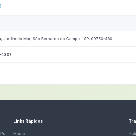
0
, Jardim do Mar, São Bernardo do Campo - SP, 09750-480.
0-480?
Links Rápidos
Tra
EPs
Home
Pol