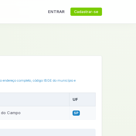
ENTRAR
Cadastrar-se
o o endereço completo, código IBGE do município e
UF
o do Campo
SP