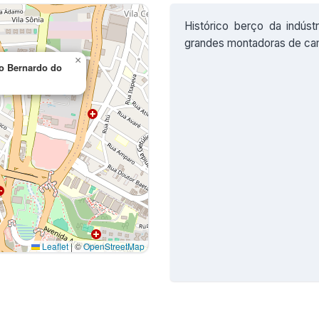
Histórico berço da indúst
grandes montadoras de cam
×
ão Bernardo do
Leaflet
|
©
OpenStreetMap