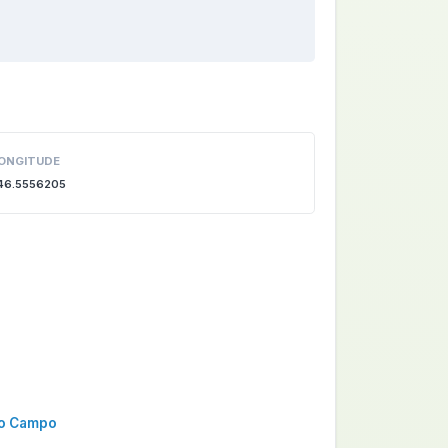
ONGITUDE
46.5556205
do Campo