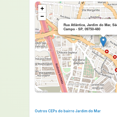
+
−
Rua Atlântica, Jardim do Mar, S
Campo - SP, 09750-480
Outros CEPs do bairro Jardim do Mar