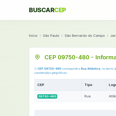
BUSCAR
CEP
Início
São Paulo
São Bernardo do Campo
Jar
CEP 09750-480 - Inform
O
CEP 09750-480
corresponde a
Rua Atlântica
, no bairro
J
coordenadas geográficas.
CEP
Tipo
Log
Rua
Atlâ
09750-480