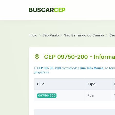
BUSCAR
CEP
Início
São Paulo
São Bernardo do Campo
Cen
CEP 09750-200 - Informa
O
CEP 09750-200
corresponde a
Rua Três Marias
, no bair
geográficas.
CEP
Tipo
Rua
09750-200