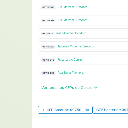
Rua Marechal Deodoro
09710-000
Rua Marechal Deodoro
09710-002
Rua Marechal Deodoro
09710-011
Travessa Marechal Deodoro
09710-020
Praça Lauro Gomes
09710-040
Rua Santa Filomena
09710-060
Ver todos os CEPs de Centro →
CEP Anterior: 09750-190
CEP Posterior: 09