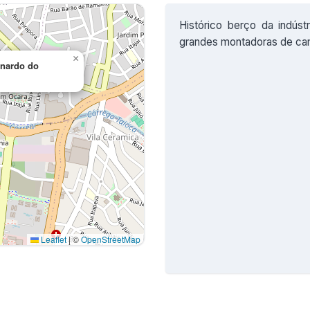
Histórico berço da indúst
grandes montadoras de cam
×
rnardo do
Leaflet
|
©
OpenStreetMap