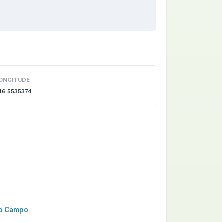
ONGITUDE
46.5535374
do Campo