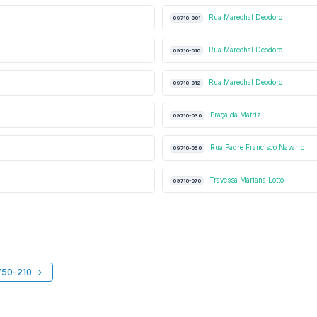
Rua Marechal Deodoro
09710-001
Rua Marechal Deodoro
09710-010
Rua Marechal Deodoro
09710-012
Praça da Matriz
09710-030
Rua Padre Francisco Navarro
09710-050
Travessa Mariana Lotto
09710-070
750-210