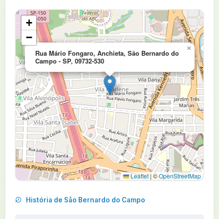
+
−
×
Rua Mário Fongaro, Anchieta, São Bernardo do
Campo - SP, 09732-530
Leaflet
|
©
OpenStreetMap
História de São Bernardo do Campo