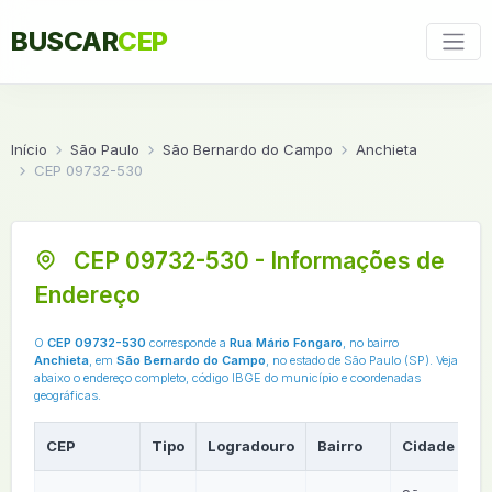
BUSCAR
CEP
Início
São Paulo
São Bernardo do Campo
Anchieta
CEP 09732-530
CEP 09732-530 - Informações de
Endereço
O
CEP 09732-530
corresponde a
Rua Mário Fongaro
, no bairro
Anchieta
, em
São Bernardo do Campo
, no estado de São Paulo (SP). Veja
abaixo o endereço completo, código IBGE do município e coordenadas
geográficas.
CEP
Tipo
Logradouro
Bairro
Cidade