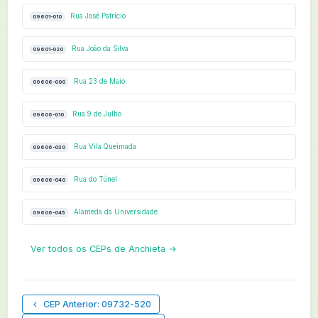
Rua José Patrício
09601-010
Rua João da Silva
09601-020
Rua 23 de Maio
09606-000
Rua 9 de Julho
09606-010
Rua Vila Queimada
09606-030
Rua do Túnel
09606-040
Alameda da Universidade
09606-045
Ver todos os CEPs de Anchieta →
CEP Anterior: 09732-520