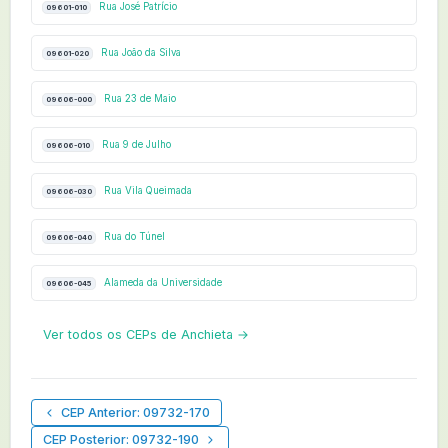
Rua José Patrício
09601-010
Rua João da Silva
09601-020
Rua 23 de Maio
09606-000
Rua 9 de Julho
09606-010
Rua Vila Queimada
09606-030
Rua do Túnel
09606-040
Alameda da Universidade
09606-045
Ver todos os CEPs de Anchieta →
CEP Anterior: 09732-170
CEP Posterior: 09732-190