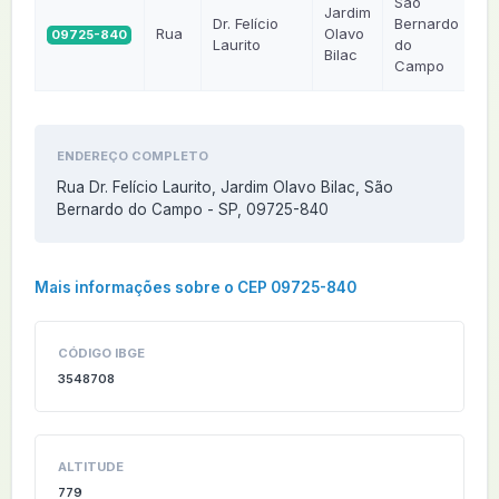
São
Jardim
Dr. Felício
Bernardo
Rua
Olavo
09725-840
S
Laurito
do
Bilac
Campo
ENDEREÇO COMPLETO
Rua Dr. Felício Laurito, Jardim Olavo Bilac, São
Bernardo do Campo - SP, 09725-840
Mais informações sobre o CEP 09725-840
CÓDIGO IBGE
3548708
ALTITUDE
779