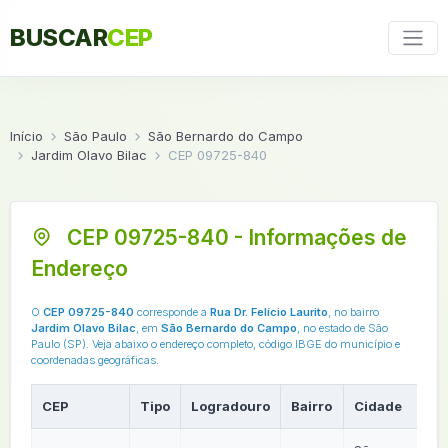
BUSCAR
CEP
Início
São Paulo
São Bernardo do Campo
Jardim Olavo Bilac
CEP 09725-840
CEP 09725-840 - Informações de
Endereço
O
CEP 09725-840
corresponde a
Rua Dr. Felício Laurito
, no bairro
Jardim Olavo Bilac
, em
São Bernardo do Campo
, no estado de São
Paulo (SP). Veja abaixo o endereço completo, código IBGE do município e
coordenadas geográficas.
CEP
Tipo
Logradouro
Bairro
Cidade
U