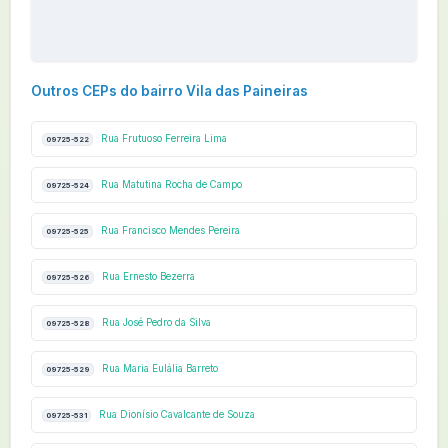
Outros CEPs do bairro Vila das Paineiras
Rua Frutuoso Ferreira Lima
09725-522
Rua Matutina Rocha de Campo
09725-524
Rua Francisco Mendes Pereira
09725-525
Rua Ernesto Bezerra
09725-526
Rua José Pedro da Silva
09725-528
Rua Maria Eulália Barreto
09725-529
Rua Dionísio Cavalcante de Souza
09725-531