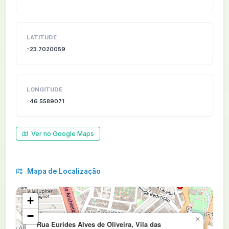
LATITUDE
-23.7020059
LONGITUDE
-46.5589071
Ver no Google Maps
Mapa de Localização
+
−
×
Rua Eurides Alves de Oliveira, Vila das