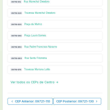
Rua Marechal Deodoro
09710-012
Travessa Marechal Deodoro
09710-020
Praça da Matriz
09710-030
Praça Lauro Gomes
09710-040
Rua Padre Francisco Navarro
09710-050
Rua Santa Filomena
09710-060
Travessa Mariana Lotto
09710-070
Ver todos os CEPs de Centro →
CEP Anterior: 09721-110
CEP Posterior: 09721-130