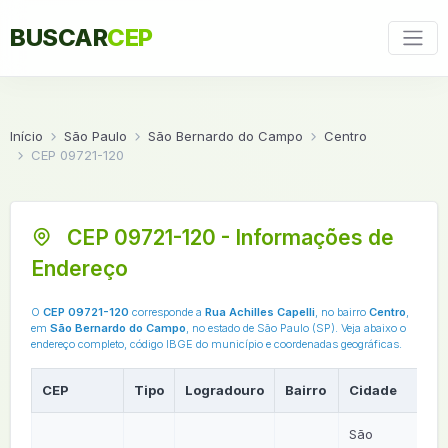
BUSCAR
CEP
Início
São Paulo
São Bernardo do Campo
Centro
CEP 09721-120
CEP 09721-120 - Informações de
Endereço
O
CEP 09721-120
corresponde a
Rua Achilles Capelli
, no bairro
Centro
,
em
São Bernardo do Campo
, no estado de São Paulo (SP). Veja abaixo o
endereço completo, código IBGE do município e coordenadas geográficas.
CEP
Tipo
Logradouro
Bairro
Cidade
UF
São