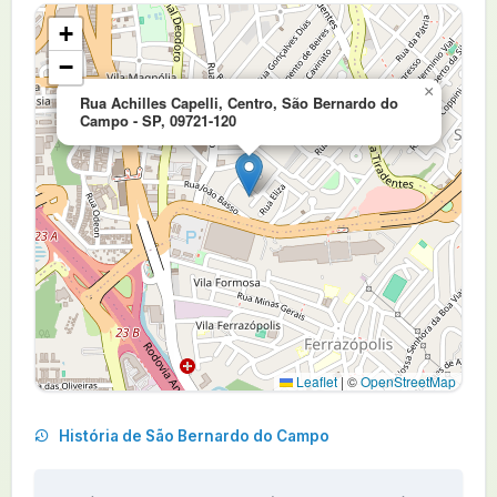
+
−
×
Rua Achilles Capelli, Centro, São Bernardo do
Campo - SP, 09721-120
Leaflet
|
©
OpenStreetMap
História de São Bernardo do Campo