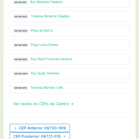
Rua Marechal Deodoro
09710-012
Travessa Marechal Deodoro
09710-020
Praça da Matriz
09710-030
Praça Lauro Gomes
09710-040
Rua Padre Francisco Navarro
09710-050
Rua Santa Filomena
09710-060
Travessa Mariana Lotto
09710-070
Ver todos os CEPs de Centro →
CEP Anterior: 09720-999
CEP Posterior: 09721-010