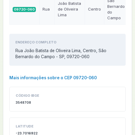
São
João Batista
Bernardo
Rua
de Oliveira
Centro
09720-060
S
do
Lima
Campo
ENDEREÇO COMPLETO
Rua João Batista de Oliveira Lima, Centro, São
Bernardo do Campo - SP, 09720-060
Mais informações sobre o CEP 09720-060
CÓDIGO IBGE
3548708
LATITUDE
-23.7016922