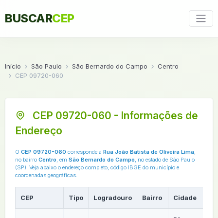
BUSCAR
CEP
Início
São Paulo
São Bernardo do Campo
Centro
CEP 09720-060
CEP 09720-060 - Informações de
Endereço
O
CEP 09720-060
corresponde a
Rua João Batista de Oliveira Lima
,
no bairro
Centro
, em
São Bernardo do Campo
, no estado de São Paulo
(SP). Veja abaixo o endereço completo, código IBGE do município e
coordenadas geográficas.
CEP
Tipo
Logradouro
Bairro
Cidade
U