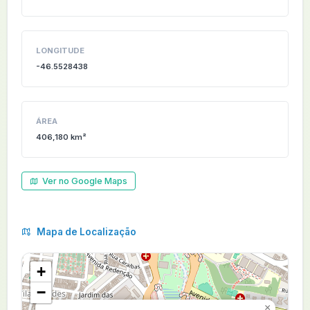
LONGITUDE
-46.5528438
ÁREA
406,180 km²
Ver no Google Maps
Mapa de Localização
+
−
×