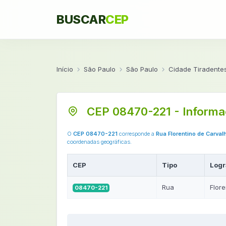
BUSCAR
CEP
Início
São Paulo
São Paulo
Cidade Tiradente
CEP 08470-221 - Informa
O
CEP 08470-221
corresponde a
Rua Florentino de Carval
coordenadas geográficas.
CEP
Tipo
Logr
Rua
Flor
08470-221