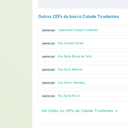
Outros CEPs do bairro Cidade Tiradentes
Loteamento Cidade Tiradentes
08470-000
Rua Ernesto Cerreti
08470-220
Rua Barão Barros de Tatuí
08470-225
Rua Paulo Menkitz
08470-235
Rua Arthur Kennedy
08470-245
Rua Santo Rizzo
08470-250
Ver todos os CEPs de Cidade Tiradentes →