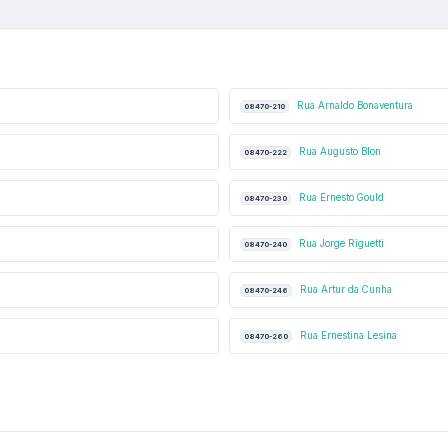
Rua Arnaldo Bonaventura
08470-210
Rua Augusto Blon
08470-222
Rua Ernesto Gould
08470-230
Rua Jorge Riguetti
08470-240
Rua Artur da Cunha
08470-246
Rua Ernestina Lesina
08470-260