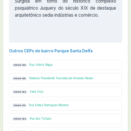
Surgida em torno do histórico complexo
psiquiátrico Juquery do século XIX de destaque
arquitetônico sedia indústrias e comércio.
Outros CEPs do bairro Parque Santa Delfa
Rua Vitória Régia
07809-100
Rodovia Presidente Tancredo de Almeida Neves
07809-105
Viela Dois
07809-160
Rua Enéas Rodrigues Moreira
07809-170
Rua das Tulipas
07809-180