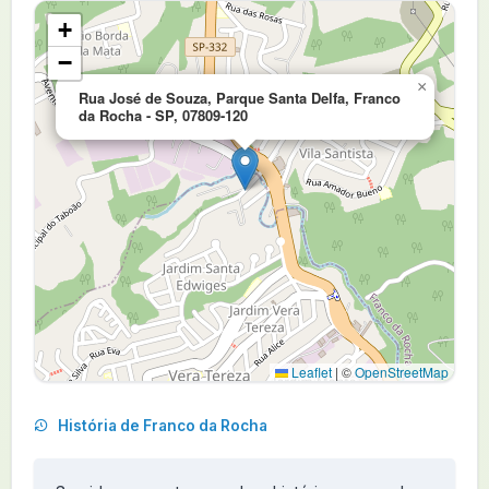
+
−
×
Rua José de Souza, Parque Santa Delfa, Franco
da Rocha - SP, 07809-120
Leaflet
|
©
OpenStreetMap
História de Franco da Rocha