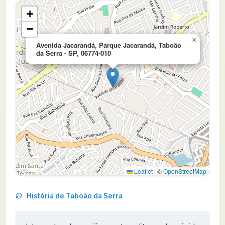
+
−
×
Avenida Jacarandá, Parque Jacarandá, Taboão
da Serra - SP, 06774-010
Leaflet
|
©
OpenStreetMap
História de Taboão da Serra