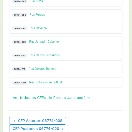
Rua Sílvia
06774-040
Rua Peroba
06774-050
Rua Caviúna
06774-060
Rua Jurandir Cabelho
06774-070
Rua Carlos Fernandes
06774-080
Rua Dolores Romero
06774-170
Rua Dolores Garcia Busto
06774-180
Ver todos os CEPs de Parque Jacarandá →
CEP Anterior: 06774-008
CEP Posterior: 06774-020