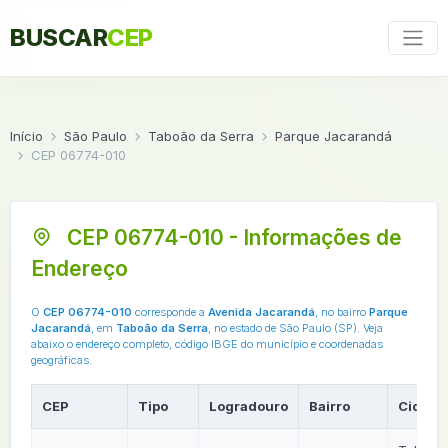
BUSCAR
CEP
Início
São Paulo
Taboão da Serra
Parque Jacarandá
CEP 06774-010
CEP 06774-010 - Informações de
Endereço
O
CEP 06774-010
corresponde a
Avenida Jacarandá
, no bairro
Parque
Jacarandá
, em
Taboão da Serra
, no estado de São Paulo (SP). Veja
abaixo o endereço completo, código IBGE do município e coordenadas
geográficas.
CEP
Tipo
Logradouro
Bairro
Cidade