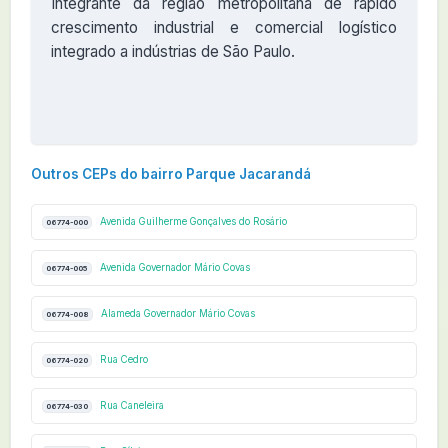
Integrante da região metropolitana de rápido
crescimento industrial e comercial logístico
integrado a indústrias de São Paulo.
Outros CEPs do bairro Parque Jacarandá
Avenida Guilherme Gonçalves do Rosário
06774-000
Avenida Governador Mário Covas
06774-005
Alameda Governador Mário Covas
06774-008
Rua Cedro
06774-020
Rua Caneleira
06774-030