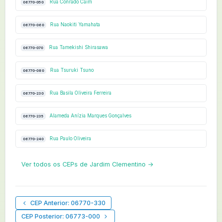
Rua Conrado Caim
06770-050
Rua Naokiti Yamahata
06770-060
Rua Tamekishi Shirasawa
06770-070
Rua Tsuruki Tsuno
06770-080
Rua Basila Oliveira Ferreira
06770-230
Alameda Anízia Marques Gonçalves
06770-235
Rua Paulo Oliveira
06770-240
Ver todos os CEPs de Jardim Clementino →
CEP Anterior: 06770-330
CEP Posterior: 06773-000