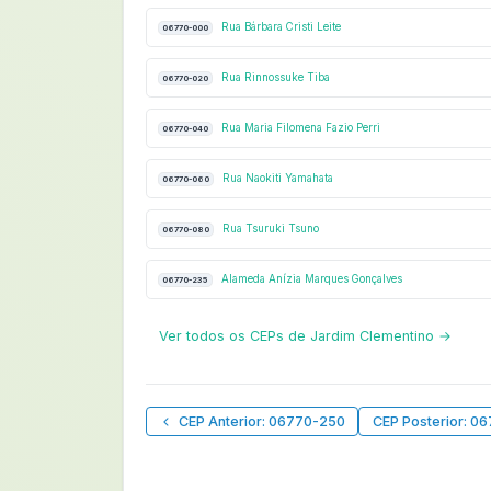
Rua Bárbara Cristi Leite
06770-000
Rua Rinnossuke Tiba
06770-020
Rua Maria Filomena Fazio Perri
06770-040
Rua Naokiti Yamahata
06770-060
Rua Tsuruki Tsuno
06770-080
Alameda Anízia Marques Gonçalves
06770-235
Ver todos os CEPs de Jardim Clementino →
CEP Anterior: 06770-250
CEP Posterior: 0