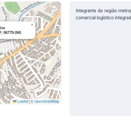
Integrante da região metro
comercial logístico integrad
×
dim
P, 06770-260
Leaflet
|
©
OpenStreetMap