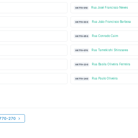
Rua José Francisco Neves
06770-010
Rua João Francisco Barbosa
06770-030
Rua Conrado Caim
06770-050
Rua Tamekishi Shirasawa
06770-070
Rua Basila Oliveira Ferreira
06770-230
Rua Paulo Oliveira
06770-240
6770-270