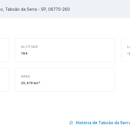
ino, Taboão da Serra - SP, 06770-260
ALTITUDE
L
764
-
ÁREA
20,478 km²
História de Taboão da Serr