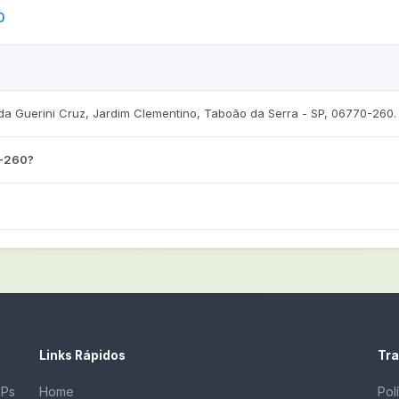
0
 Guerini Cruz, Jardim Clementino, Taboão da Serra - SP, 06770-260.
0-260?
Links Rápidos
Tra
EPs
Home
Pol