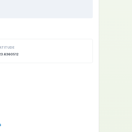
ATITUDE
23.6360512
a