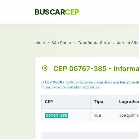
BUSCAR
CEP
Início
São Paulo
Taboão da Serra
Jardim São
CEP 06767-385 - Informa
O
CEP 06767-385
corresponde a
Rua Joaquim Faustino 
município e coordenadas geográficas.
CEP
Tipo
Logradou
Rua
Joaquim F
06767-385