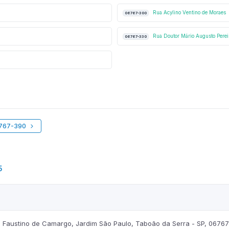
Rua Acylino Ventino de Moraes
06767-300
Rua Doutor Mário Augusto Perei
06767-330
6767-390
5
Faustino de Camargo, Jardim São Paulo, Taboão da Serra - SP, 06767