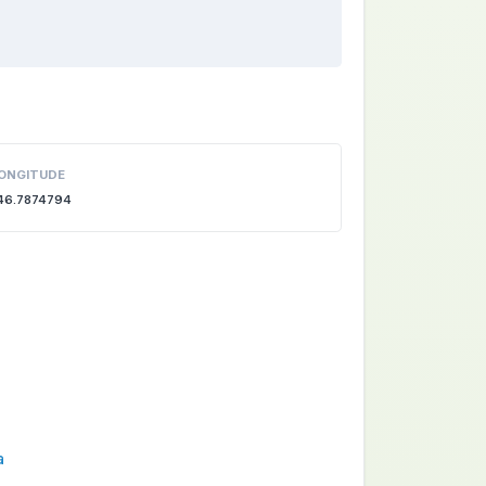
ONGITUDE
46.7874794
a