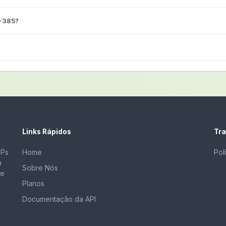
7-385?
Links Rápidos
Tra
EPs
Home
Pol
m
Sobre Nós
de
Planos
Documentação da API