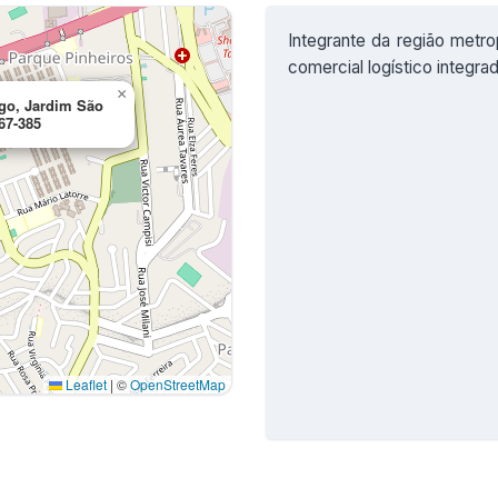
Integrante da região metro
comercial logístico integrad
×
go, Jardim São
67-385
Leaflet
|
©
OpenStreetMap