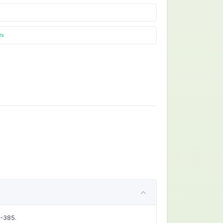
ra
-385.