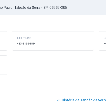
ão Paulo, Taboão da Serra - SP, 06767-385
LATITUDE
L
-23.6199689
-
História de Taboão da Serr