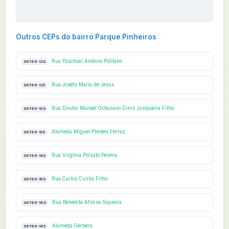
Outros CEPs do bairro Parque Pinheiros
Rua Paschoal Antônio Politano
06766-120
Rua Josefa Maria de Jesus
06766-125
Rua Doutor Manoel Octaviano Diniz Junqueira Filho
06766-130
Alameda Miguel Prestes Ferraz
06766-135
Rua Virgínia Polzato Pereira
06766-140
Rua Carlos Cunha Filho
06766-150
Rua Benedito Afonso Siqueira
06766-160
Alameda Gérbera
06766-165