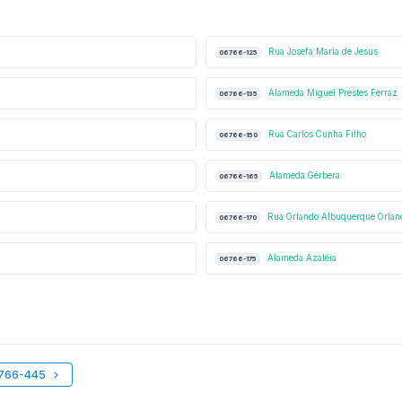
Rua Josefa Maria de Jesus
06766-125
Alameda Miguel Prestes Ferraz
06766-135
Rua Carlos Cunha Filho
06766-150
Alameda Gérbera
06766-165
Rua Orlando Albuquerque Orlan
06766-170
Alameda Azaléia
06766-175
6766-445