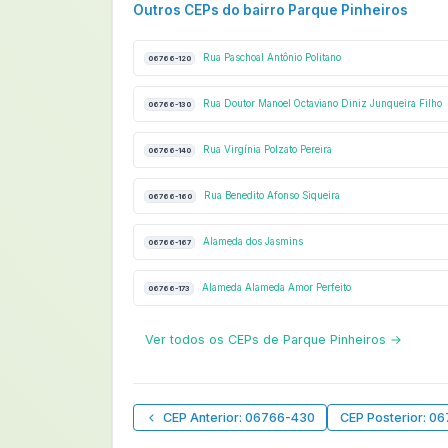
Outros CEPs do bairro Parque Pinheiros
Rua Paschoal Antônio Politano
06766-120
Rua Doutor Manoel Octaviano Diniz Junqueira Filho
06766-130
Rua Virgínia Polzato Pereira
06766-140
Rua Benedito Afonso Siqueira
06766-160
Alameda dos Jasmins
06766-167
Alameda Alameda Amor Perfeito
06766-173
Ver todos os CEPs de Parque Pinheiros →
CEP Anterior: 06766-430
CEP Posterior: 0