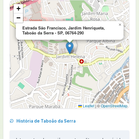
+
−
×
Estrada São Francisco, Jardim Henriqueta,
Taboão da Serra - SP, 06764-290
Leaflet
|
©
OpenStreetMap
História de Taboão da Serra