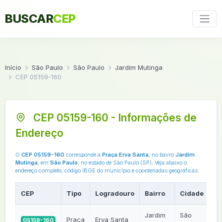
BUSCAR
CEP
Início
São Paulo
São Paulo
Jardim Mutinga
CEP 05159-160
CEP 05159-160 - Informações de
Endereço
O
CEP 05159-160
corresponde a
Praça Erva Santa
, no bairro
Jardim
Mutinga
, em
São Paulo
, no estado de São Paulo (SP). Veja abaixo o
endereço completo, código IBGE do município e coordenadas geográficas.
CEP
Tipo
Logradouro
Bairro
Cidade
U
Jardim
São
Praça
Erva Santa
05159-160
S